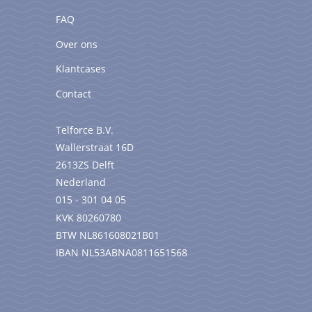
FAQ
Over ons
Klantcases
Contact
Telforce B.V.
Wallerstraat 16D
2613ZS Delft
Nederland
015 - 301 04 05
KVK 80260780
BTW NL861608021B01
IBAN NL53ABNA0811651568