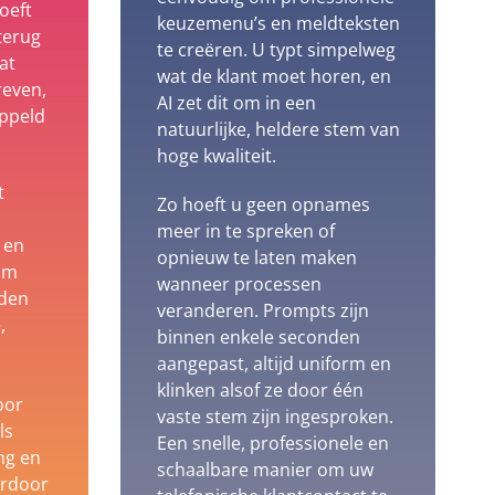
oeft
keuzemenu’s en meldteksten
terug
te creëren. U typt simpelweg
at
wat de klant moet horen, en
reven,
AI zet dit om in een
ppeld
natuurlijke, heldere stem van
hoge kwaliteit.
t
Zo hoeft u geen opnames
meer in te spreken of
 en
opnieuw te laten maken
om
wanneer processen
nden
veranderen. Prompts zijn
,
binnen enkele seconden
aangepast, altijd uniform en
klinken alsof ze door één
oor
vaste stem zijn ingesproken.
ls
Een snelle, professionele en
ng en
schaalbare manier om uw
ardoor