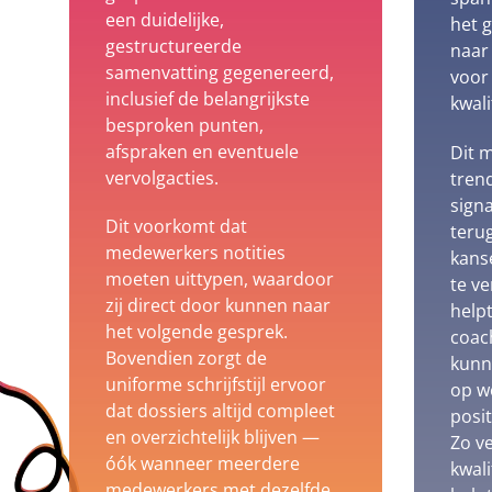
een duidelijke,
het g
gestructureerde
naar
samenvatting gegenereerd,
voor
inclusief de belangrijkste
kwal
besproken punten,
afspraken en eventuele
Dit 
vervolgacties.
trend
signa
Dit voorkomt dat
terug
medewerkers notities
kans
moeten uittypen, waardoor
te v
zij direct door kunnen naar
helpt
het volgende gesprek.
coac
Bovendien zorgt de
kunn
uniforme schrijfstijl ervoor
op w
dat dossiers altijd compleet
posit
en overzichtelijk blijven —
Zo v
óók wanneer meerdere
kwali
medewerkers met dezelfde