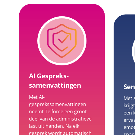
AI Gespreks-
samenvattingen
Sen
Met AI-
Met 
gesprekssamenvattingen
krijg
neemt Telforce een groot
een 
deel van de administratieve
ervaa
last uit handen. Na elk
emoti
gesprek wordt automatisch
span