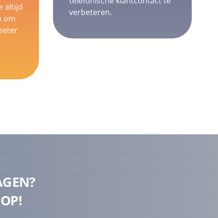
telefonische klantcontact te
 altijd
verbeteren.
a om
beter
AGEN?
OP!