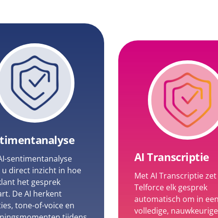
timentanalyse
AI Transcriptie
AI-sentimentanalyse
t u direct inzicht in hoe
Met AI Transcriptie zet
klant het gesprek
Telforce elk gesprek
rt. De AI herkent
automatisch om in ee
es, tone-of-voice en
volledige, nauwkeurige
ningsmomenten tijdens