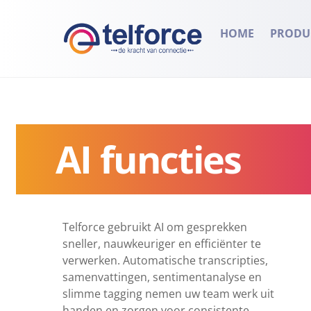
Skip
to
HOME
PRODU
content
AI functies
Telforce gebruikt AI om gesprekken
sneller, nauwkeuriger en efficiënter te
verwerken. Automatische transcripties,
samenvattingen, sentimentanalyse en
slimme tagging nemen uw team werk uit
handen en zorgen voor consistente,