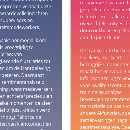
tekstversie. Uw team h
esprek en vertaalt deze
gesprekken niet meer 
 waardevolle inzichten
te luisteren — alles sta
 supervisors en
overzichtelijk uitgesch
iteitsmedewerkers.
doorzoekbaar en geko
aan de juiste klant.
maakt het mogelijk om
s vroegtijdig te
De transcriptie herken
leren: van
sprekers, markeert
kerende frustraties tot
belangrijke momenten
en om de klantbeleving
maakt het eenvoudig 
erbeteren. Daarnaast
informatie terug te vi
 sentimentanalyse bij
voor kwaliteitscontrole
hing, want medewerkers
training en analyse.
en achteraf precies zien
Bovendien vormt deze
elke momenten de sfeer
transcriptie de basis v
ief of juist kritisch werd.
andere AI-functies, zoa
erhoogt Telforce de
samenvattingen, taggi
teit van klantcontact én
sentimentanalyse. Da