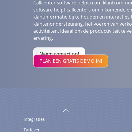
Callcenter software helpt u om klantcommuni
software helpt callcenters om inkomende en
klantinformatie bij te houden en interacties t
klantenondersteuning, het voeren van verk
activiteiten. Ideaal om de productiviteit te 
ervaring.
Neem contact op!
PLAN EEN GRATIS DEMO IN!
Back
To
Integraties
Top
Tarieven