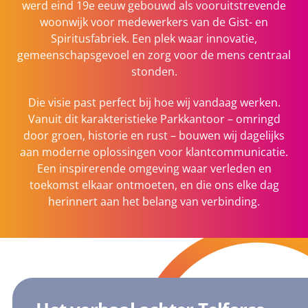
werd eind 19e eeuw gebouwd als vooruitstrevende
woonwijk voor medewerkers van de Gist- en
Spiritusfabriek. Een plek waar innovatie,
gemeenschapsgevoel en zorg voor de mens centraal
stonden.
Die visie past perfect bij hoe wij vandaag werken.
Vanuit dit karakteristieke Parkkantoor – omringd
door groen, historie en rust – bouwen wij dagelijks
aan moderne oplossingen voor klantcommunicatie.
Een inspirerende omgeving waar verleden en
toekomst elkaar ontmoeten, en die ons elke dag
herinnert aan het belang van verbinding.