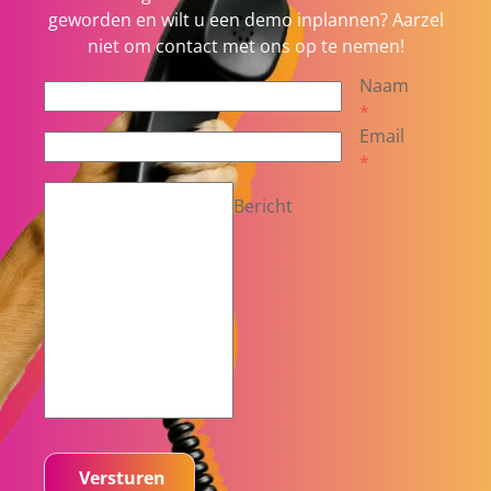
geworden en wilt u een demo inplannen? Aarzel
niet om contact met ons op te nemen!
Naam
*
Email
*
Bericht
Versturen