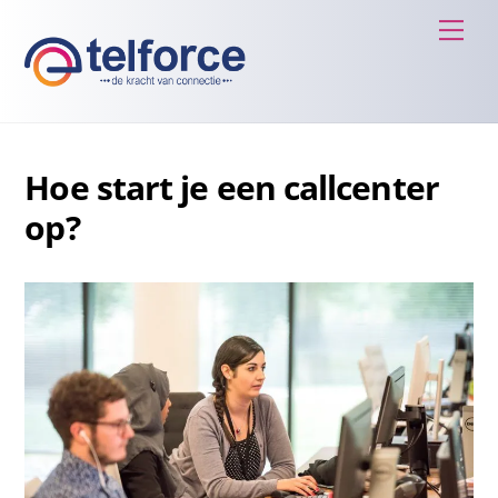
Skip
Men
to
content
Hoe start je een callcenter
op?