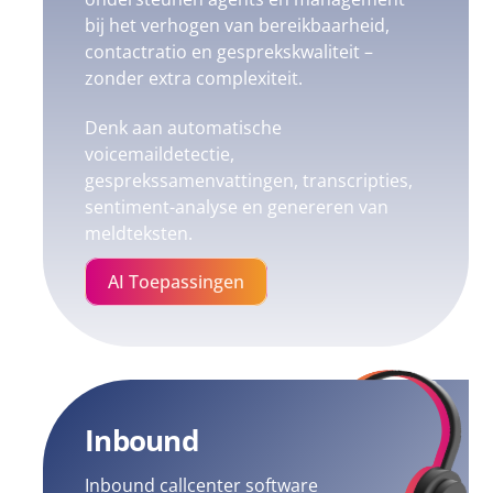
bij het verhogen van bereikbaarheid,
contactratio en gesprekskwaliteit –
zonder extra complexiteit.
Denk aan automatische
voicemaildetectie,
gesprekssamenvattingen, transcripties,
sentiment-analyse en genereren van
meldteksten.
AI Toepassingen
Inbound
Inbound callcenter software