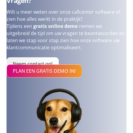
Vragen?
Wilt u meer weten over onze callcenter software of
zien hoe alles werkt in de praktijk?
Tijdens een
gratis online demo
nemen we
uitgebreid de tijd om uw vragen te beantwoorden en
laten we stap voor stap zien hoe onze software uw
klantcommunicatie optimaliseert.
Neem contact op!
PLAN EEN GRATIS DEMO IN!