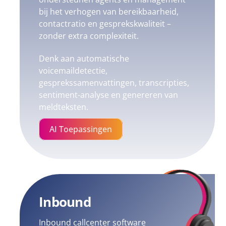
bij het verhogen van bereikbaarheid,
contactratio en gesprekskwaliteit –
zonder extra complexiteit.
Denk aan automatische
voicemaildetectie,
gesprekssamenvattingen, transcripties,
sentiment-analyse en genereren van
meldteksten.
AI Toepassingen
Inbound
Inbound callcenter software