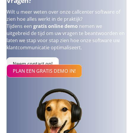
Vragen?
Wilt u meer weten over onze callcenter software of
zien hoe alles werkt in de praktijk?
Tijdens een
gratis online demo
nemen we
uitgebreid de tijd om uw vragen te beantwoorden en
laten we stap voor stap zien hoe onze software uw
klantcommunicatie optimaliseert.
Neem contact op!
PLAN EEN GRATIS DEMO IN!