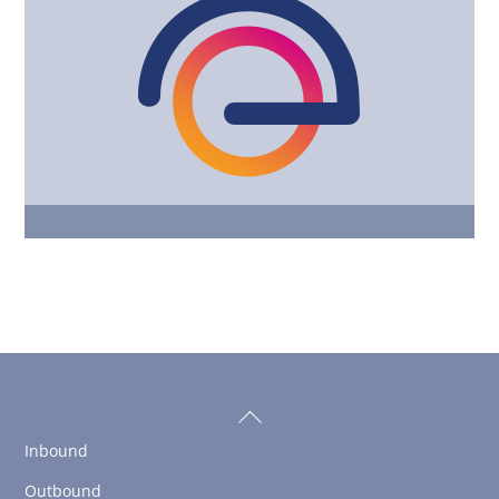
Back
To
Inbound
Top
Outbound