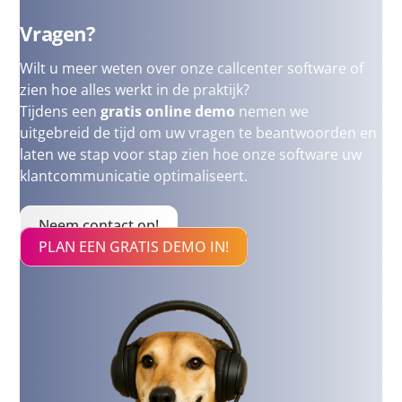
Vragen?
Wilt u meer weten over onze callcenter software of
zien hoe alles werkt in de praktijk?
Tijdens een
gratis online demo
nemen we
uitgebreid de tijd om uw vragen te beantwoorden en
laten we stap voor stap zien hoe onze software uw
klantcommunicatie optimaliseert.
Neem contact op!
PLAN EEN GRATIS DEMO IN!