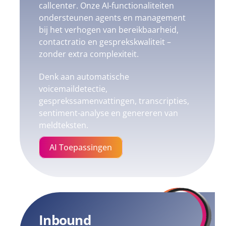
callcenter. Onze AI-functionaliteiten
ondersteunen agents en management
bij het verhogen van bereikbaarheid,
contactratio en gesprekskwaliteit –
zonder extra complexiteit.
Denk aan automatische
voicemaildetectie,
gesprekssamenvattingen, transcripties,
sentiment-analyse en genereren van
meldteksten.
AI Toepassingen
Inbound