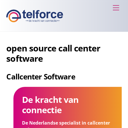
Skip
Men
to
content
open source call center
software
Callcenter Software
De kracht van
connectie
De Nederlandse specialist in callcenter