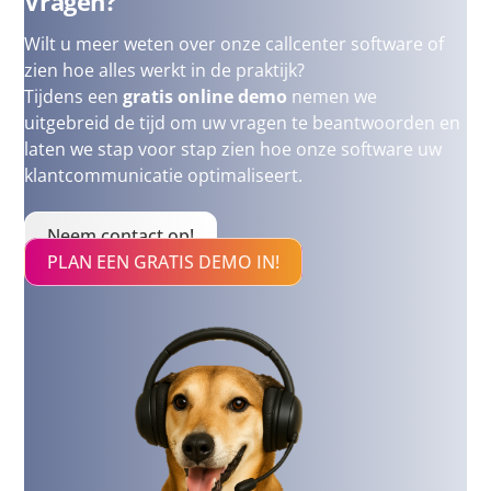
Vragen?
Wilt u meer weten over onze callcenter software of
zien hoe alles werkt in de praktijk?
Tijdens een
gratis online demo
nemen we
uitgebreid de tijd om uw vragen te beantwoorden en
laten we stap voor stap zien hoe onze software uw
klantcommunicatie optimaliseert.
Neem contact op!
PLAN EEN GRATIS DEMO IN!