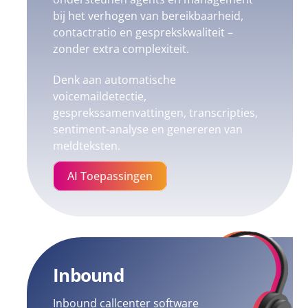
bij het verhogen van bereikbaarheid,
contactratio en gesprekskwaliteit –
zonder extra complexiteit.
Denk aan automatische
voicemaildetectie,
gesprekssamenvattingen, transcripties,
sentiment-analyse en genereren van
meldteksten.
AI Toepassingen
Inbound
Inbound callcenter software